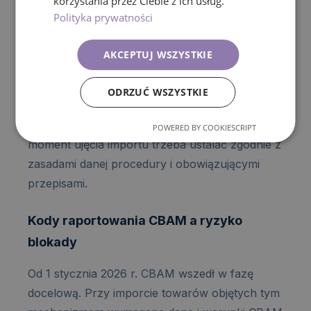
korzystania przez Ciebie z ich usług.
procedur uproszczonych. Wygenerowanie
Polityka prywatności
zgłoszenia uproszczonego pozwala szybko
odebrać towar, ale nie oznacza jeszcze, że
AKCEPTUJ WSZYSTKIE
późniejsze zgłoszenie uzupełniające zawsze
wyznacza moment rozliczenia VAT. W praktyce
ODRZUĆ WSZYSTKIE
zgłoszenie uzupełniające zazwyczaj porządkuje
dane potrzebne do rozliczenia, jednak właściwy
POWERED BY COOKIESCRIPT
moment ujęcia importu trzeba ustalać zgodnie z
zasadami danej procedury i obowiązującymi
przepisami.
Kody raportowania CBAM a ryzyko
blokady
Od 1 stycznia 2026 r. CBAM wszedł w fazę
docelową. Przy imporcie towarów objętych tym