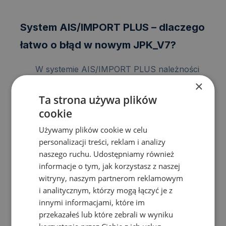
System AIS/IMPORT PLUS – dlaczego
łatwo o błąd w nowym JPK_V7?
W systemie AIS/IMPORT PLUS należności
podatkowe wyliczane są dopiero na etapie
×
zgłoszenia uzupełniającego. Aby legalnie
Ta strona używa plików
odzyskać podatek, przedsiębiorca musi
cookie
umieścić w nowym pliku JPK_V7 poprawny
Używamy plików cookie w celu
numer MRN z finalnego zgłoszenia, co
personalizacji treści, reklam i analizy
często rodzi problemy przy procedurach
naszego ruchu. Udostępniamy również
informacje o tym, jak korzystasz z naszej
uproszczonych.
witryny, naszym partnerom reklamowym
i analitycznym, którzy mogą łączyć je z
Zgłoszenie uproszczone a uzupełniające
innymi informacjami, które im
przekazałeś lub które zebrali w wyniku
Wielu przedsiębiorców wpada w pułapkę