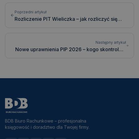
Poprzedni artykuł
Rozliczenie PIT Wieliczka – jak rozliczyć się
przez biuro rachunkowe?
Następny artykuł
Nowe uprawnienia PIP 2026 – kogo skontroluje
inspekcja i jak zabezpieczyć e-teczki przed e-
kontrolą?
BDB Biuro Rachunkowe – profesjonalna
księgowość i doradztwo dla Twojej firmy.