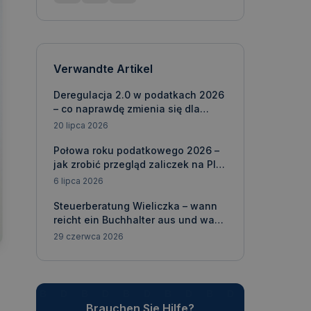
Verwandte Artikel
Deregulacja 2.0 w podatkach 2026
– co naprawdę zmienia się dla
Twojej firmy?
20 lipca 2026
Połowa roku podatkowego 2026 –
jak zrobić przegląd zaliczek na PIT
i CIT?
6 lipca 2026
Steuerberatung Wieliczka – wann
reicht ein Buchhalter aus und wann
brauchen Sie einen Steuerberater?
29 czerwca 2026
Brauchen Sie Hilfe?