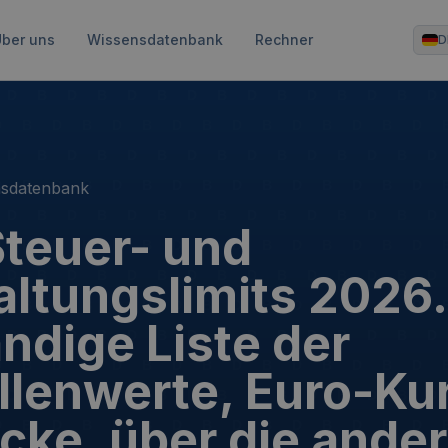
ber uns
Wissensdatenbank
Rechner
D
nsdatenbank
teuer- und
ltungslimits 2026.
ändige Liste der
lenwerte, Euro-Ku
icke, über die ande