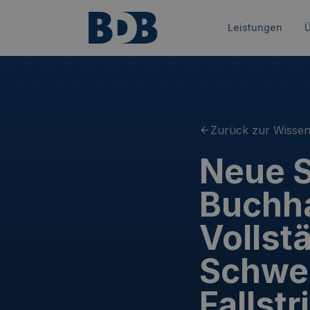
Leistungen
Ü
Zurück zur Wisse
Neue S
Buchha
Vollst
Schwel
Fallstr