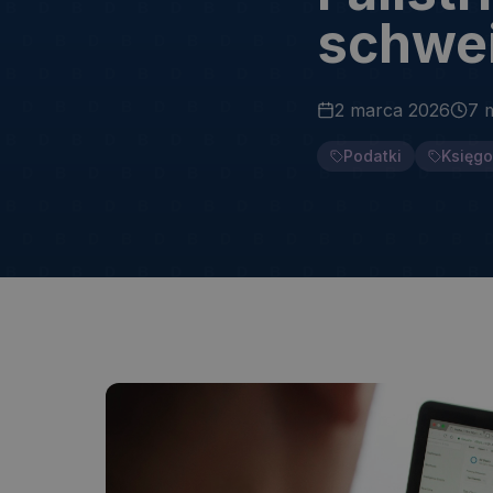
schwe
2 marca 2026
7 
Podatki
Księg