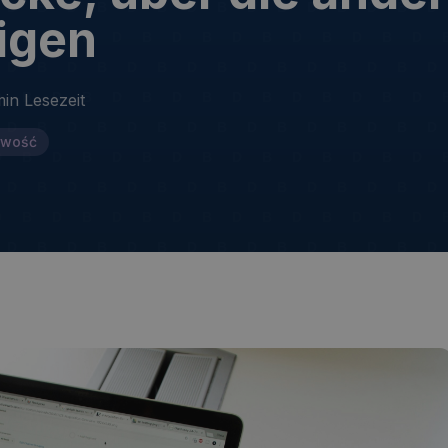
igen
min
Lesezeit
owość