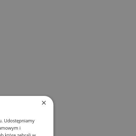
×
chu. Udostępniamy
klamowym i
ub które zebrali w