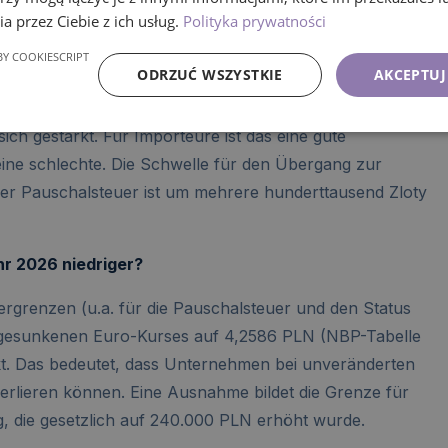
a przez Ciebie z ich usług.
Polityka prywatności
Y COOKIESCRIPT
r 2025):
4,6091 PLN
ODRZUĆ WSZYSTKIE
AKCEPTUJ
r 2026):
4,2586 PLN
ich gestärkt. Für Importeure ist das eine gute
eine schlechte. Die Schwelle für den Übergang zur
er Pauschalsteuer ist um mehrere hunderttausend Zloty
r 2026 niedriger?
rgrenzen (u.a. für die Pauschalsteuer und den Status
 gesunkenen Euro-Kurses auf 4,2586 PLN (NBP-Tabelle
kt. Das bedeutet, dass Unternehmen bei unveränderten
verlieren können. Eine Ausnahme bildet die Grenze für
g, die gesetzlich auf 240.000 PLN erhöht wurde.