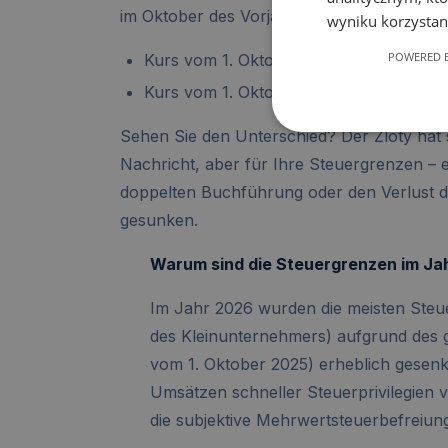
im Oktober des Vorjahres verwendet.
wyniku korzystani
POWERED B
Kurs vom 1. Oktober 2024 (für das Jah
Kurs vom 1. Oktober 2025 (für das Jah
Sehen Sie den Unterschied? Der Zloty hat s
Nachricht, aber für Ihre Steuergrenzen – 
doppelten Buchführung oder den Verlust d
gesunken.
Warum sind die Steuergrenzen im Jah
Im Jahr 2026 wurden die meisten Steue
des Kleinunternehmers) aufgrund des
vom 1. Oktober 2025) erheblich gesen
Umsätzen schneller Steuerprivilegien 
die subjektive Mehrwertsteuerbefreiun