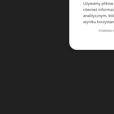
Używamy plików co
również informac
analitycznym, któ
wyniku korzystani
POWERED B