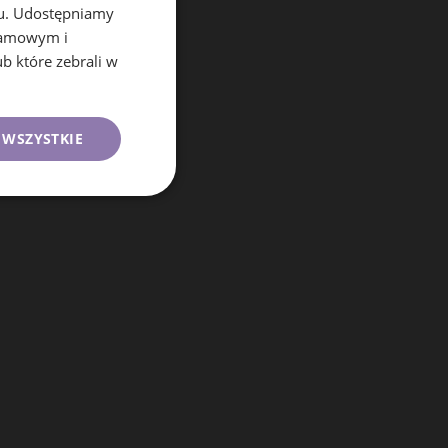
se
chu. Udostępniamy
klamowym i
ub które zebrali w
 WSZYSTKIE