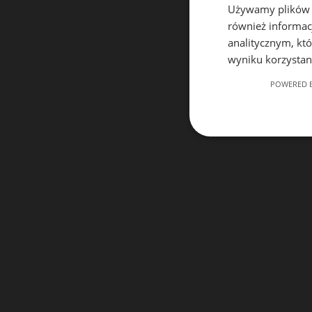
Używamy plików co
również informac
analitycznym, któ
wyniku korzystani
POWERED B