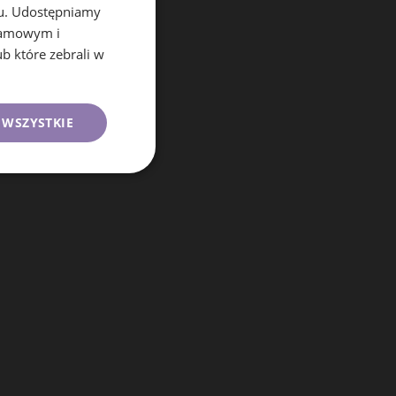
se
chu. Udostępniamy
klamowym i
ub które zebrali w
 WSZYSTKIE