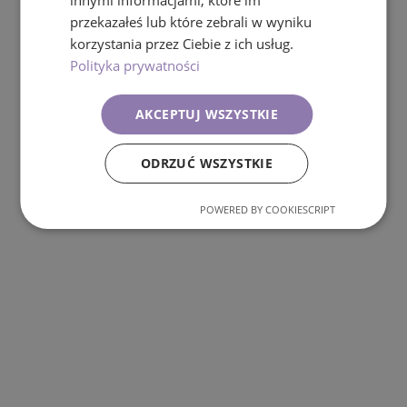
innymi informacjami, które im
Ups! Strona nie została znaleziona
przekazałeś lub które zebrali w wyniku
korzystania przez Ciebie z ich usług.
Powrót do strony głównej
Polityka prywatności
AKCEPTUJ WSZYSTKIE
ODRZUĆ WSZYSTKIE
POWERED BY COOKIESCRIPT