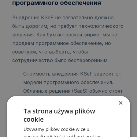
программного обеспечения
Внедрение KSeF не обязательно должно
быть дорогим, но требует технологического
решения. Как бухгалтерская фирма, мы не
продаем программное обеспечение, но
советуем, что выбрать, чтобы
сотрудничество было бесперебойным.
Стоимость внедрения KSeF зависит от
модели программного обеспечения.
Облачные решения (SaaS) обычно стоят
30-100 злотых в месяц по подписке.
×
Стационарные системы (ERP) часто
Ta strona używa plików
требуют однократной покупки
cookie
интеграционных модулей (от 500
Używamy plików cookie w celu
злотых и выше) и оплаты ежегодного
personalizacji treści, reklam i analizy