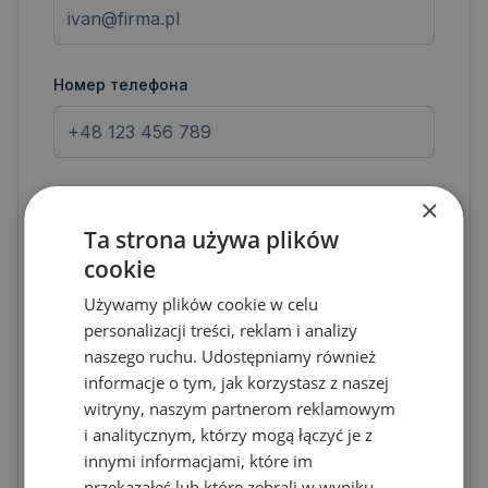
Номер телефона
Тема *
×
Ta strona używa plików
Выберите тему
cookie
Używamy plików cookie w celu
Сообщение *
personalizacji treści, reklam i analizy
naszego ruchu. Udostępniamy również
informacje o tym, jak korzystasz z naszej
witryny, naszym partnerom reklamowym
i analitycznym, którzy mogą łączyć je z
innymi informacjami, które im
przekazałeś lub które zebrali w wyniku