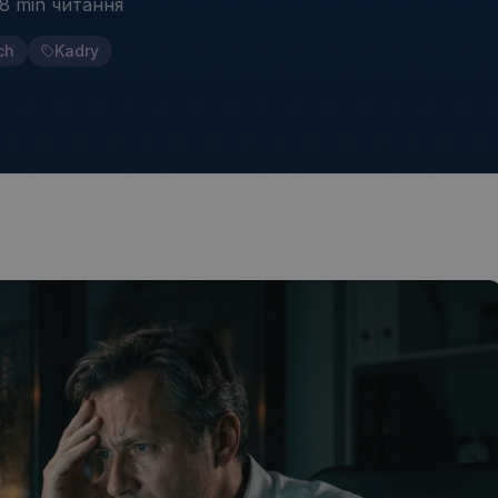
8 min
читання
ch
Kadry