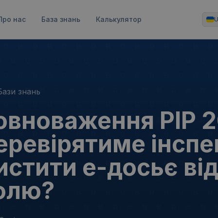
Про нас
База знань
Калькулятор
Бази знань
овноваження PIP 2
еревірятиме інспе
истити е-досьє від
олю?