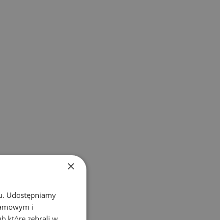
×
chu. Udostępniamy
klamowym i
ub które zebrali w