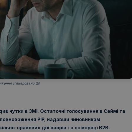
ження згенеровано ШІ
ив чутки в ЗМІ. Остаточні голосування в Сеймі та
ові повноваження PIP, надавши чиновникам
льно-правових договорів та співпраці B2B.