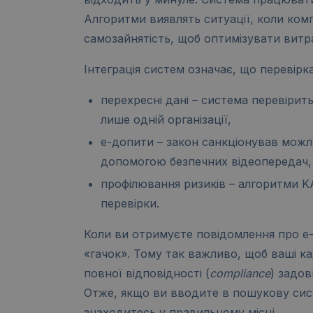
Алгоритми виявлять ситуації, коли ком
самозайнятість, щоб оптимізувати витр
Інтеграція систем означає, що перевірк
перехресні дані – система перевірит
лише одній організації,
е-допити – закон санкціонував можли
допомогою безпечних відеопередач,
профілювання ризиків – алгоритми K
перевірки.
Коли ви отримуєте повідомлення про е-
«гачок». Тому так важливо, щоб ваші ка
повної відповідності (
compliance
) задов
Отже, якщо ви вводите в пошукову сист
знаходитесь у правильному місці.