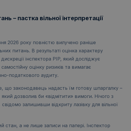
ань – пастка вільної інтерпретації
езня 2026 року повністю вилучено раніше
ьних питань. В результаті оцінка характеру
дискреції інспектора PIP, який досліджує
самостійну оцінку ризиків та вимагає
но-податкового аудиту.
е, що законодавець надасть їм готову шпаргалку –
 який дозволив би «відмітити» вимоги. Нічого з
 свідомо залишивши відкриту лазівку для вільної
 стан, а не лише записи на папері. Інспектор