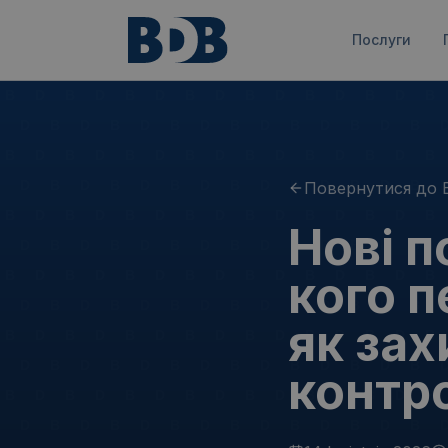
Послуги
Повернутися до 
Нові п
кого п
як зах
контр