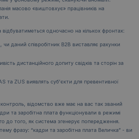
панія масово «виштовхує» працівників на
ати.
а відбуватиметься одночасно на кількох фронтах:
ь, чи даний співробітник B2B виставляє рахунки
вість дистанційного допиту свідків та сторін за
AS та ZUS виявлять суб'єкти для превентивної
контроль, відомство вже має на вас так званий
дри та заробітна плата функціонували в режимі
го до того, як система згенерує попередження.
ему фразу: “кадри та заробітна плата Величка” - ви