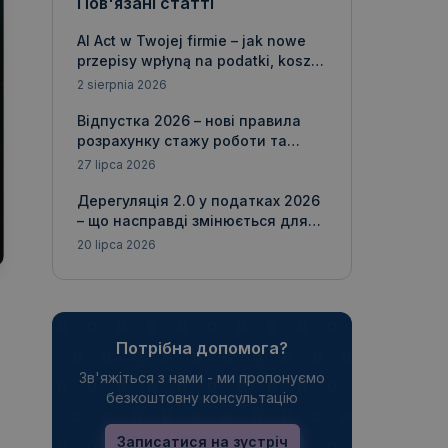
Пов'язані статті
AI Act w Twojej firmie – jak nowe
przepisy wpłyną na podatki, koszty
i bilans
2 sierpnia 2026
Відпустка 2026 – нові правила
розрахунку стажу роботи та
реальні ризики для роботодавців
27 lipca 2026
Дерегуляція 2.0 у податках 2026
– що насправді змінюється для
Вашої компанії?
20 lipca 2026
Потрібна допомога?
Зв'яжіться з нами - ми пропонуємо
безкоштовну консультацію
Записатися на зустріч