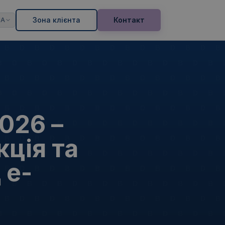
Зона клієнта
Контакт
UA
026 –
кція та
 е-