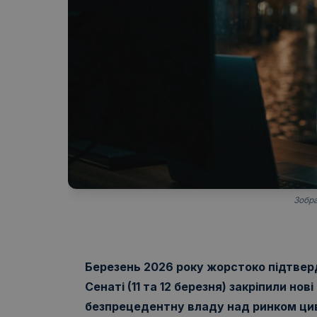
Зобра
Березень 2026 року жорстоко підтверд
Сенаті (11 та 12 березня) закріпили н
безпрецедентну владу над ринком циві