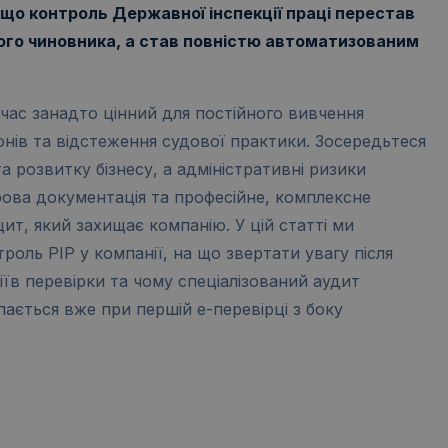
що контроль Державної інспекції праці перестав
ого чиновника, а став повністю автоматизованим
 час занадто цінний для постійного вивчення
конів та відстеження судової практики. Зосередьтеся
а розвитку бізнесу, а адміністративні ризики
ова документація та професійне, комплексне
ит, який захищає компанію. У цій статті ми
роль PIP у компанії, на що звертати увагу після
їв перевірки та чому спеціалізований аудит
пається вже при першій е-перевірці з боку