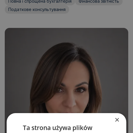
Повна і спрощена бухгалтерія
Фінансова звітність
Податкове консультування
×
Ta strona używa plików