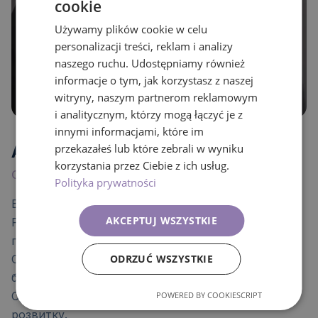
cookie
Używamy plików cookie w celu
personalizacji treści, reklam i analizy
naszego ruchu. Udostępniamy również
informacje o tym, jak korzystasz z naszej
witryny, naszym partnerom reklamowym
i analitycznym, którzy mogą łączyć je z
innymi informacjami, które im
przekazałeś lub które zebrali w wyniku
Anna Chmielowska
korzystania przez Ciebie z ich usług.
Співзасновниця, Бухгалтерія, фінанси, Кадри
Polityka prywatności
Випускниця Професійної бізнес-школи у Кракові.
AKCEPTUJ WSZYSTKIE
Розвивала управлінські компетенції на
післядипломних студіях Економічної академії.
ODRZUĆ WSZYSTKIE
Спеціалізується на комплексному веденні
бухгалтерії та кадровому обслуговуванні.
Супроводжує підприємців на кожному етапі
POWERED BY COOKIESCRIPT
розвитку.