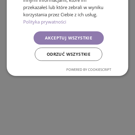
innymi informacjami, które im
Ups! Strona nie została znaleziona
przekazałeś lub które zebrali w wyniku
korzystania przez Ciebie z ich usług.
Powrót do strony głównej
Polityka prywatności
AKCEPTUJ WSZYSTKIE
ODRZUĆ WSZYSTKIE
POWERED BY COOKIESCRIPT